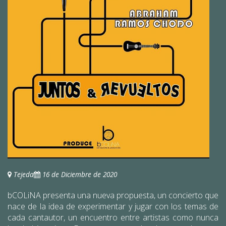
Tejeda
16 de Diciembre de 2020
bCOLiNA presenta una nueva propuesta, un concierto que
nace de la idea de experimentar y jugar con los temas de
cada cantautor, un encuentro entre artistas como nunca