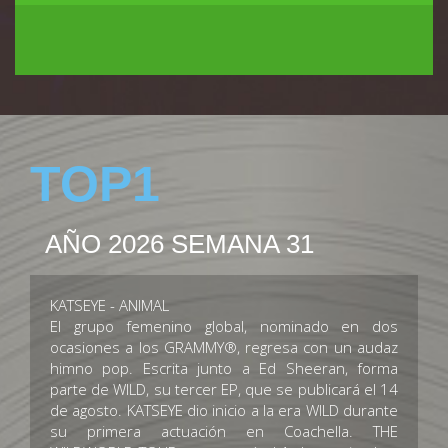
TOP1
AÑO 2026 SEMANA 31
KATSEYE - ANIMAL
El grupo femenino global, nominado en dos
ocasiones a los GRAMMY®, regresa con un audaz
himno pop. Escrita junto a Ed Sheeran, forma
parte de WILD, su tercer EP, que se publicará el 14
de agosto. KATSEYE dio inicio a la era WILD durante
su primera actuación en Coachella. THE