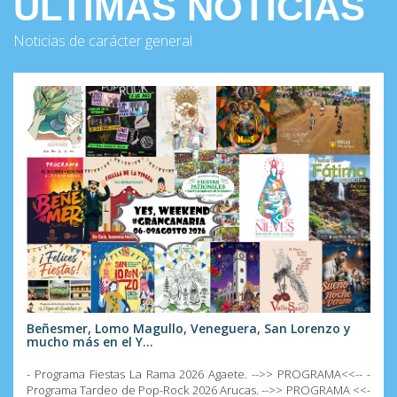
ÚLTIMAS NOTICIAS
Noticias de carácter general
Beñesmer, Lomo Magullo, Veneguera, San Lorenzo y
mucho más en el Y...
- Programa Fiestas La Rama 2026 Agaete. -->> PROGRAMA<<-- -
Programa Tardeo de Pop-Rock 2026 Arucas. -->> PROGRAMA <<-