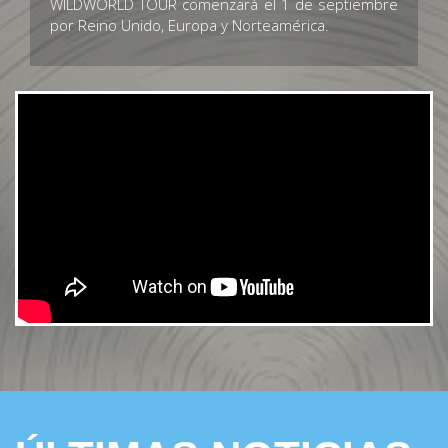
WILDWORLD TOUR comenzará el 1 de septiembre
por Reino Unido, Europa y Norteamérica.